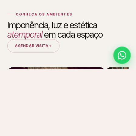
CONHEÇA OS AMBIENTES
Imponência, luz e estética
atemporal
em cada espaço
AGENDAR VISITA
SALÃO PRINCIPAL
CERIMÔNIA
Grandiosidade contemporânea
Momentos d