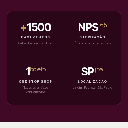
+
1500
NPS
65
CASAMENTOS
SATISFAÇÃO
Realizados com excelência
Único no setor de eventos
1
SP
boleto
jpa.
ONE STOP SHOP
LOCALIZAÇÃO
Todos os serviços
Jardim Paulista, São Paulo
centralizados